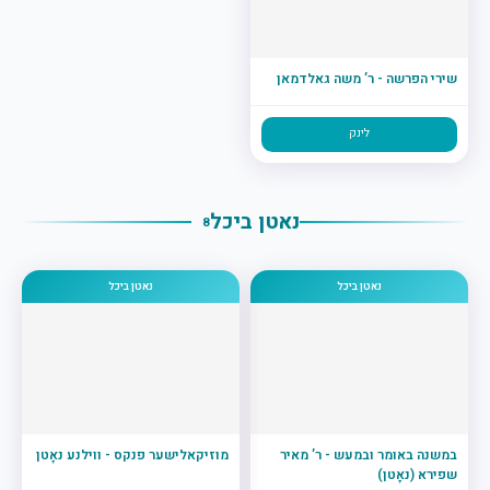
שירי הפרשה - ר’ משה גאלדמאן
לינק
נאטן ביכל
8
נאטן ביכל
נאטן ביכל
במשנה באומר ובמעש - ר’ מאיר
מוזיקאלישער פנקס - ווילנע נאָטן
שפירא (נאָטן)