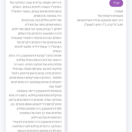
זו הייתה תקופה קריטית שבה המוזיקה של
חב"ד
האדמו"ר נשמרה לדורות הבאים. התווים
תשורה
נכתבו תחת תנאים קשים, כאשר האדמו"ר
משמחת נישואין של
היה במנוסה מהנאצים.
הרב יוסף ומושקא שיחיו חאריטאנאוו
תווי וילנא כוללים כמה מהניגונים
יום ב' פ' קרח, כ"ה סיון ה'תשע"ג
המפורסמים ביותר של מודז'יץ.
לימים, ר' בן ציון שנקר שר מתוך תווי וילנא,
ודרכו התפשטו הניגונים בכל העולם.
התווים הם נכס תרבותי היסטורי שמבטיח
את שימורם של הניגונים היקרים של
האדמו"ר ר' שאול ידידיה אלעזר לדורות
הבאים
אודות החזן ר' עקיבא דורמאשקין, היה החזן
הראשי של בית הכנסת הגדול בווילנא
ומלחין נודע של מוזיקה חזנית. הוא היה
מוזיקאי מוכשר ששיתף פעולה עם גדולי
החזנים בדורו, ובהם גרשון סירוטא, רונטל
ואלפנד. החזנים האמריקאים המפורסמים
רוזנבלט והאחים קוסביצקי היו באים לביתו
לעבוד עמו.
משפחת דורמאשקין הייתה משפחה
מוזיקלית מפורסמת בווילנא. ביתם היה מלא
במוזיקה תמיד, ואנשים היו מתכנסים ברחוב
מחוץ לביתם כדי לשמוע אותם מנגנים. בנו,
וולף דורמאשקין, היה פסנתרן ומלחין
שלימים אחר כך ניצח על התזמורת
הסימפונית של גטו וילנא.
החזן דורמאשקין היה דמות מרכזית בחיי
המוזיקה היהודית בווילנא לפני המלחמה.
הוא לא רק שימש כחזן בבית הכנסת