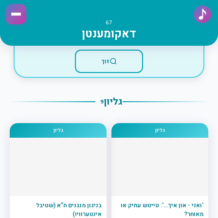
67
דאקומענטן
זוך
גליון
9
גליון
גליון
'ואני - און איך...': טייטש עתיק או
בניגון מנגנים ח”א (שטיבל
מאוחר?
אינטערוויו)