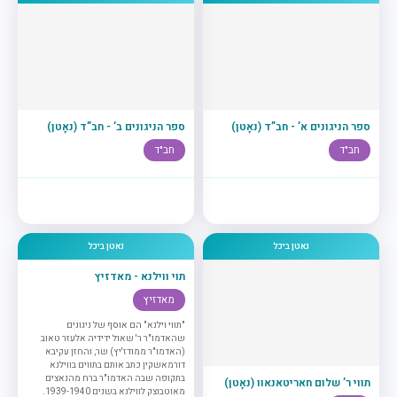
ספר הניגונים א’ - חב”ד (נאָטן)
ספר הניגונים ב’ - חב”ד (נאָטן)
חב"ד
חב"ד
נאטן ביכל
נאטן ביכל
תוי ווילנא - מאדזיץ
מאדזיץ
"תווי וילנא" הם אוסף של ניגונים
שהאדמו"ר ר' שאול ידידיה אלעזר טאוב
(האדמו"ר ממודז'יץ) שר, והחזן עקיבא
דורמאשקין כתב אותם בתווים בווילנא
בתקופה שבה האדמו"ר ברח מהנאצים
תווי ר’ שלום חאריטאנאוו (נאָטן)
מאוטבוצק לווילנא בשנים 1939-1940.