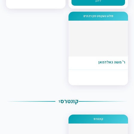
לינק
פולע טעקסט פון ניגונים
ר’ משה גאלדמאן
קונטרס
1
קונטרס