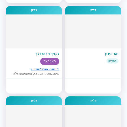
גליון
גליון
ואני ניגון
זקניך ויאמרו לך
המודיע
סאטמאר
ר' יהושע מענדלאוויטש
נגינה במשנת רבינו הק’ מסאטמאר זי”ע
גליון
גליון