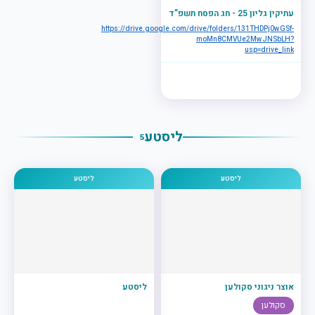
עתיקין גליון 25 - חג הפסח תשפ”ד
https://drive.google.com/drive/folders/131THDPj0wGSf-
moMn8CMVUe2MwJNSbLH?
usp=drive_link
ליסטע
5
ליסטע
ליסטע
אוצר ניגוני סקולען
ליסטע
סקולען