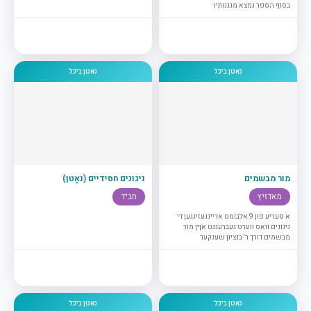
בסוף הספר נמצא מנגנותיו
נאטן ביכל
נאטן ביכל
מור מבשמים
ניגונים חסידיים (נאָטן)
מאדזיץ
חב"ד
א סעריע פון 9 אלבומס אריינגעזינגען די
ניגונים וואס ווערט געברענגט אןין מור
מבשמים דורך ר' בנציון שענקער
נאטן ביכל
נאטן ביכל