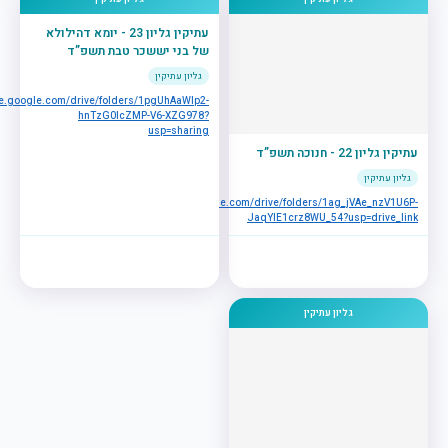
עתיקין גליון 23 - יומא דהילולא
של בני יששכר טבת תשפ”ד
גליון עתיקין
ive.google.com/drive/folders/1pgUhAaWlp2-
hnTzG0lcZMP-V6-XZG978?
usp=sharing
עתיקין גליון 22 - חנוכה תשפ”ד
גליון עתיקין
https://drive.google.com/drive/folders/1ag_jVAe_nzV1U6P-
JaqYlE1crz8WU_54?usp=drive_link
גליון עתיקין