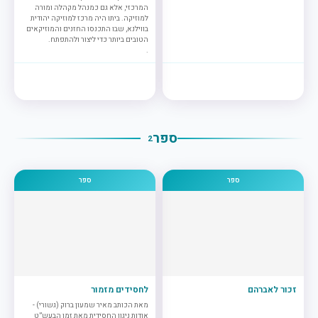
המרכזי, אלא גם כמנהל מקהלה ומורה
למוזיקה. ביתו היה מרכז למוזיקה יהודית
בווילנא, שבו התכנסו החזנים והמוזיקאים
הטובים ביותר כדי ליצור ולהתפתח.
.
ספר
2
ספר
ספר
זכור לאברהם
לחסידים מזמור
מאת הכותב מאיר שמעון ברוק (גשורי) -
אודות ניגון החסידית מאת זמן הבעש”ט