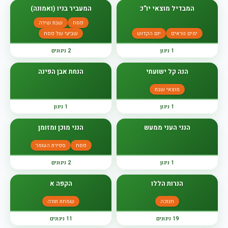
המבדיל מוצאי יו”כ
המעביר בניו (ואמונה)
פסח
שבת שירה
ימים נוראים
יום הקדוש
שביעי של פסח
1 ניגון
2 ניגונים
הנה קל ישועתי
הנחת אבן הפינה
מוצאי שבת
1 ניגון
1 ניגון
הנני העני ממעש
הנני מוכן ומזומן
פסח
ספירת העומר
1 ניגון
2 ניגונים
הנרות הללו
הקפה א
חנוכה
שמחת תורה
19 ניגונים
11 ניגונים