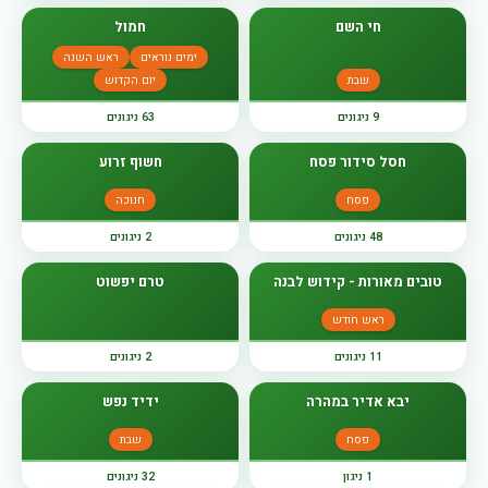
חי השם
חמול
ימים נוראים
ראש השנה
שבת
יום הקדוש
9 ניגונים
63 ניגונים
חסל סידור פסח
חשוף זרוע
פסח
חנוכה
48 ניגונים
2 ניגונים
טובים מאורות - קידוש לבנה
טרם יפשוט
ראש חודש
11 ניגונים
2 ניגונים
יבא אדיר במהרה
ידיד נפש
פסח
שבת
1 ניגון
32 ניגונים