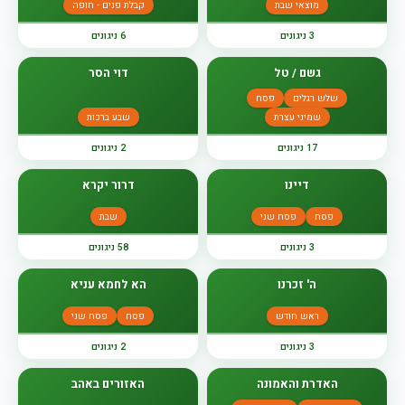
מוצאי שבת
קבלת פנים - חופה
3 ניגונים
6 ניגונים
גשם / טל
דוי הסר
שלש רגלים
פסח
שמיני עצרת
שבע ברכות
17 ניגונים
2 ניגונים
דיינו
דרור יקרא
פסח
פסח שני
שבת
3 ניגונים
58 ניגונים
ה' זכרנו
הא לחמא עניא
ראש חודש
פסח
פסח שני
3 ניגונים
2 ניגונים
האדרת והאמונה
האזורים באהב